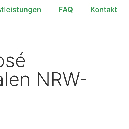
stleistungen
FAQ
Kontakt
osé
alen NRW-