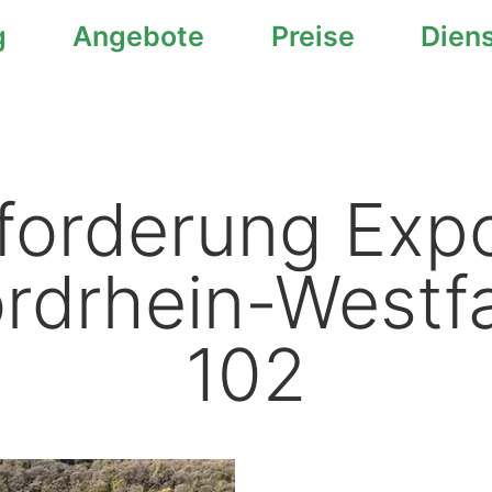
g
Angebote
Preise
Dien
forderung Exp
ordrhein-Westf
102